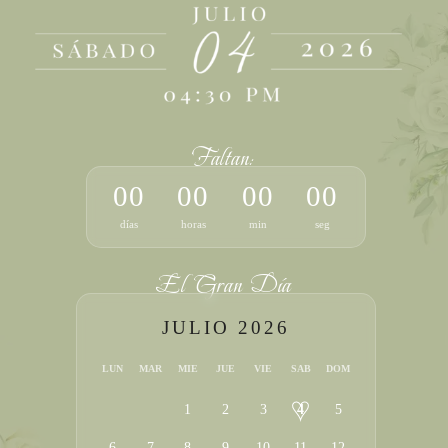
Faltan:
00
00
00
00
días
horas
min
seg
El Gran Día
JULIO 2026
LUN
MAR
MIE
JUE
VIE
SAB
DOM
♥
1
2
3
4
5
6
7
8
9
10
11
12