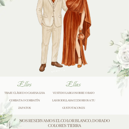
Ellos
Ellas
TRAJE CLÁSICO O CAMISA LISA
VESTIDO LARGO SOBRE O BAJO
CORBATA O CORBATÍN
LAS RODILLASACCESORIOS A TU
ZAPATOS
GUSTOTACONES
NOS RESERVAMOS EL COLOR BLANCO, DORADO
COLORES TIERRA