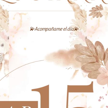
💫Acompañame el día💫