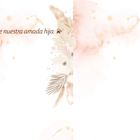
e nuestra amada hija. 💫