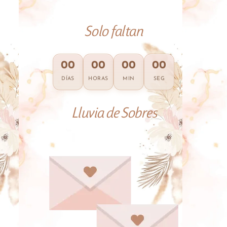
Solo faltan
00
00
00
00
DÍAS
HORAS
MIN
SEG
Lluvia de Sobres