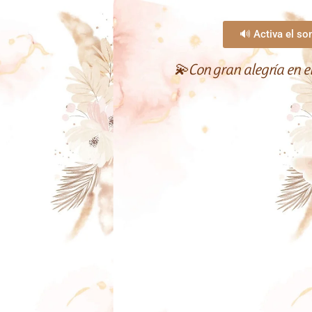
🔊 Activa el so
💫Con gran alegría en e