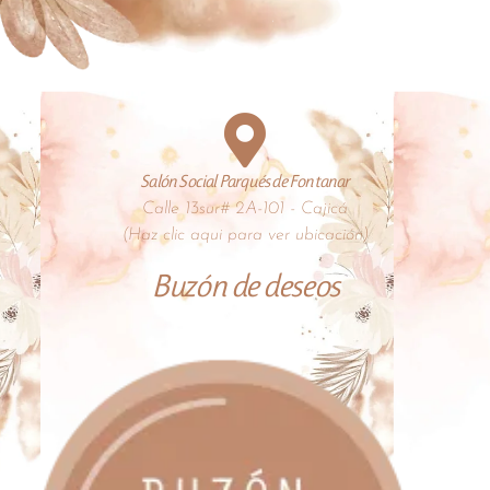
Salón Social Parqués de Fontanar
Calle 13sur# 2A-101 - Cajicá
(Haz clic aqui para ver ubicación)
Buzón de deseos